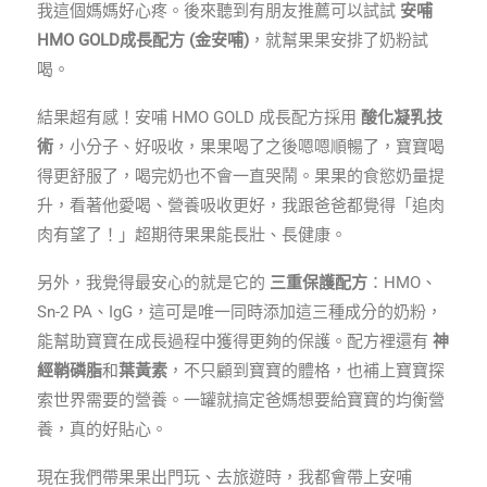
我這個媽媽好心疼。後來聽到有朋友推薦可以試試
安哺
HMO GOLD成長配方 (金安哺)
，就幫果果安排了奶粉試
喝。
結果超有感！安哺 HMO GOLD 成長配方採用
酸化凝乳技
術
，小分子、好吸收，果果喝了之後嗯嗯順暢了，寶寶喝
得更舒服了，喝完奶也不會一直哭鬧。果果的食慾奶量提
升，看著他愛喝、營養吸收更好，我跟爸爸都覺得「追肉
肉有望了！」超期待果果能長壯、長健康。
另外，我覺得最安心的就是它的
三重保護配方
：HMO、
Sn-2 PA、IgG，這可是唯一同時添加這三種成分的奶粉，
能幫助寶寶在成長過程中獲得更夠的保護。配方裡還有
神
經鞘磷脂
和
葉黃素
，不只顧到寶寶的體格，也補上寶寶探
索世界需要的營養。一罐就搞定爸媽想要給寶寶的均衡營
養，真的好貼心。
現在我們帶果果出門玩、去旅遊時，我都會帶上安哺