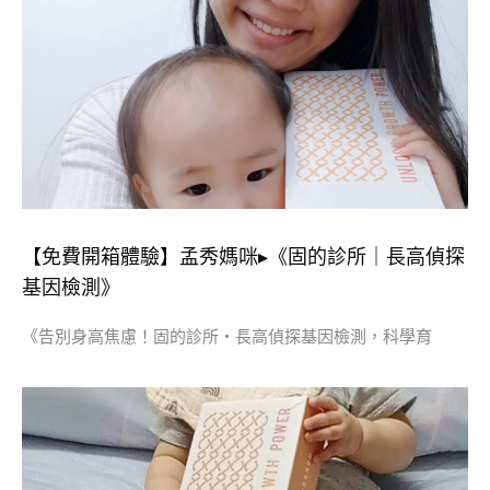
【免費開箱體驗】孟秀媽咪▸《固的診所｜長高偵探
基因檢測》
《告別身高焦慮！固的診所・長高偵探基因檢測，科學育