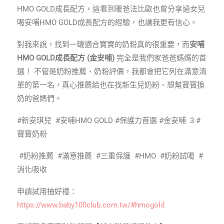
HMO GOLD成長配方，這看到暖爸法比歐也曾分享過女兒
喝安哺HMO GOLD成長配方的經驗，也讓我更有信心。
對我來說，找到一罐適合寶寶的奶粉真的很重要，而
安哺
HMO GOLD成長配方 (金安哺)
完全是我們家爸爸媽媽的首
選！
不管是奶粉推薦、奶粉評價，我都會把它列在滿意清
單的第一名，真心推薦給也在找新生兒奶粉、想幫寶寶換
奶的爸媽們。
#新安琪兒 #安哺HMO GOLD #保護力首選 #金安哺 3 #
寶寶奶粉
#奶粉推薦 #滿意推薦 #三重保護 #HMO #奶粉試喝 #
消化吸收
申請試用抽好禮：
https://www.baby100club.com.tw/#hmogold