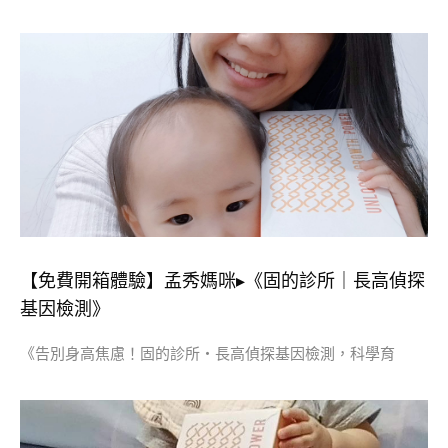
【免費開箱體驗】孟秀媽咪▸《固的診所｜長高偵探
基因檢測》
《告別身高焦慮！固的診所・長高偵探基因檢測，科學育