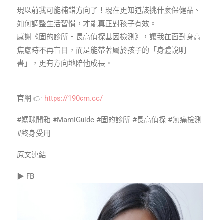
現以前我可能補錯方向了！現在更知道該挑什麼保健品、
如何調整生活習慣，才能真正對孩子有效。
感謝《固的診所・長高偵探基因檢測》，讓我在面對身高
焦慮時不再盲目，而是能帶著屬於孩子的「身體說明
書」，更有方向地陪他成長。
官網 👉
https://190cm.cc/
#媽咪開箱 #MamiGuide #固的診所 #長高偵探 #無痛檢測
#終身受用
原文連結
▶ FB