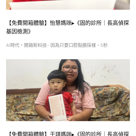
【免費開箱體驗】怡慧媽咪▸《固的診所｜長高偵探
基因檢測》
AI時代，開箱新科技~ 因為只要口腔黏膜採樣、5秒
【免費開箱體驗】于琪媽咪▸《固的診所｜長高偵探