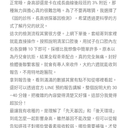
正常睡，身高卻還是卡在成長曲線後段班的 3% 附近，那
種無力與擔心真的很難忽略。為了不要再瞎猜，我選擇了
《固的診所・長高偵探基因檢測》，希望透過更科學的方
式了解丹兒的狀況。
這次的檢測流程其實很方便。上網下單後，套組寄到家裡
就能直接操作。按照說明清潔口腔後，用拭子在口腔內左
右各旋轉 10 下即可，採樣比我想像中簡單許多。原本以
為丹兒會抗拒，結果全程乖乖配合，真的完全無痛。封好
檢體後聯繫客服，就會有專人來收件，大約六週就能收到
報告，不用特地跑醫院。
拿到報告後，看到滿滿的數據其實有點不知從哪裡看起。
還好可以透過官方 LINE 預約報告講解，整個說明大約 30
–40 分鐘，把複雜的內容變得清楚又好懂。這部分我覺得
超加分！
最讓我有收穫的，是理解了「先天基因」和「後天環境」
到底怎麼一起影響身高。雖然基因不能改變，但可以從報
告知道孩子對哪些營養素吸收較弱、哪些需要補強。才發