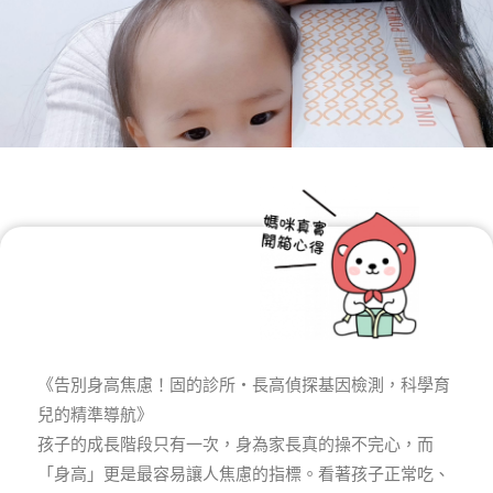
《告別身高焦慮！固的診所・長高偵探基因檢測，科學育
兒的精準導航》
孩子的成長階段只有一次，身為家長真的操不完心，而
「身高」更是最容易讓人焦慮的指標。看著孩子正常吃、