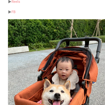
▶
Reels
▶
FB