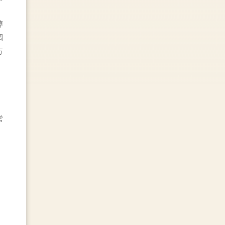
掉
調
方
常