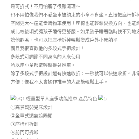
是可拆式！不用怕髒了很難清理～
也不用怕像我們不愛坐車被約束的小童不肯坐。直接把座椅拆
空間更大～還能當購物車使用！座椅也能輕鬆變換方向、也能
成比較後頃式讓孩子睡得更舒服。如果孩子睡著臨時找不到地
讓他躺著、也可以把座椅拆掉輕鬆變成戶外小床躺平
而且我很喜歡他的多段式手把設計！
多段式可調節不同身高的人來使用
所以連小童都能輕鬆推著推車。
除了多段式手把設計還有快速收折：一秒就可以快速收折。非
方便！像我不太會操作推車的人都能輕鬆上手。
Q1 輕量型單人座多功能推車 產品特色
①高景觀嬰兒床設計
②全罩式透氣遮陽棚
③座椅可拆卸
④前門可拆卸