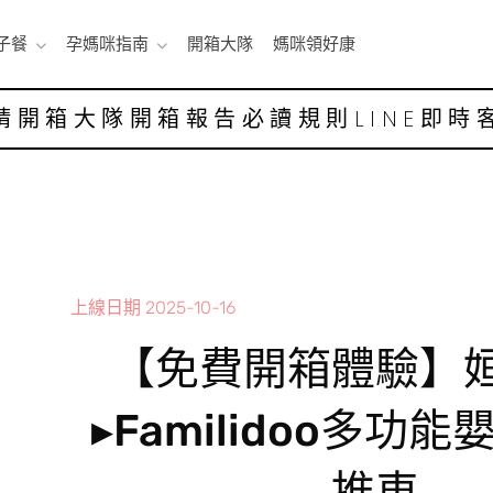
子餐
孕媽咪指南
開箱大隊
媽咪領好康
請開箱大隊
開箱報告
必讀規則
LINE即時
上線日期
2025-10-16
【免費開箱體驗】
▸Familidoo多功
推車