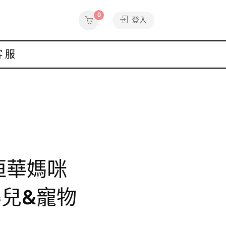
0
登入
客服
姮華媽咪
能嬰兒&寵物