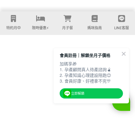
特約月中
限時優惠⚡️
月子餐
媽咪指南
LINE客服
會員註冊｜解鎖坐月子價格
加碼享🎁
1. 孕產顧問真人待產諮詢🫄
2. 孕產知識心理建設陪跑😊
3. 會員好康、好禮拿不完🎊
立即解鎖