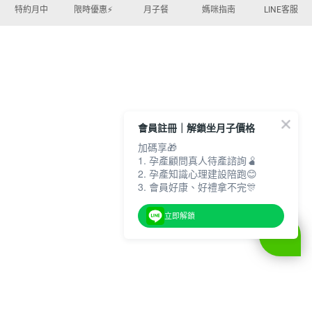
特約月中
限時優惠⚡️
月子餐
媽咪指南
LINE客服
會員註冊｜解鎖坐月子價格
加碼享🎁
1. 孕產顧問真人待產諮詢🫄
2. 孕產知識心理建設陪跑😊
3. 會員好康、好禮拿不完🎊
立即解鎖