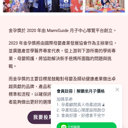
金孕獎於 2020 年由 MamiGuide 月子中心導覽平台創立。
2023 年金孕獎將由國際母嬰產業發展協會作為主辦單位，
並廣邀產官學醫界專家代表，從上游到下游所需的學術專
業、母嬰照護，將協助解決新手爸媽所面臨的問題與挑
戰。
而金孕獎的主要目標是鼓勵對母嬰及婦幼健康產業做出卓
越貢獻的品牌、產品和企業，我們提供公正、嚴謹的評比
會員註冊｜解鎖坐月子價格
標準和流程，以確保評選結果的公正性和客觀性，讓消費
加碼享🎁
者能夠做出更好的選擇！
1. 孕產顧問真人待產諮詢🫄
2. 孕產知識心理建設陪跑😊
3. 會員好康、好禮拿不完🎊
我要投票
抽獎辦法
立即解鎖